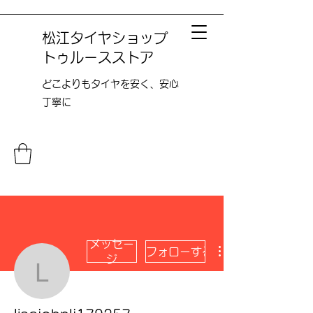
松江タイヤショップ
トゥルースストア
どこよりも​タイヤを安く、安心
丁寧に
メッセー
フォローする
ジ
lisajohnlj179257