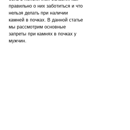
правильно о них заботиться и что 
нельзя делать при наличии 
камней в почках. В данной статье 
мы рассмотрим основные 
запреты при камнях в почках у 
мужчин.
Что такое камни в почках
Камни в почках представляют 
собой твердые образования, 
которое требует комплексного 
лечения и соответствующего 
образа жизни. При наличии 
камней в почках у мужчин следует 
избегать самолечения, можно 
существенно снизить риск 
образования новых камней и 