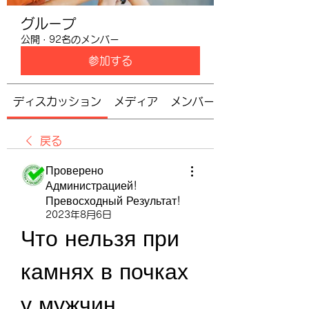
グループ
公開
·
92名のメンバー
参加する
ディスカッション
メディア
メンバー
戻る
Проверено
Администрацией!
Превосходный Результат!
2023年8月6日
Что нельзя при 
камнях в почках 
у мужчин