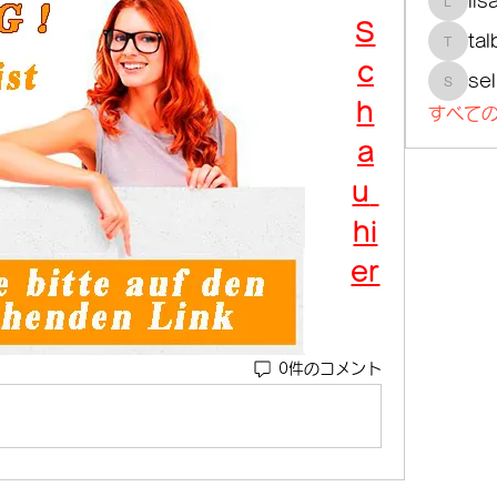
lis
lisajoh
S
tal
talbotm
c
se
selmer
h
すべての
a
u 
hi
er
0件のコメント