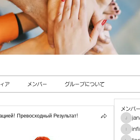
ィア
メンバー
グループについて
メンバ
цией! Превосходный Результат!
jan
janayjf
inf
infinit