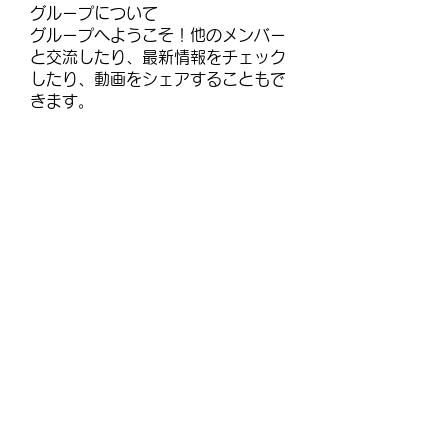
グループについて
グループへようこそ！他のメンバー
と交流したり、最新情報をチェック
したり、動画をシェアすることもで
きます。
メンバー
janayjflora
フォロー
janayjflora
infinitymarketr
フォロー
infinitymarketr
lisajohnlj179257
フォロー
lisajohnlj179257
talbotmollie.44
フォロー
talbotmollie.44
selmerh3
フォロー
selmerh3
すべてのメンバーを表示（92名）