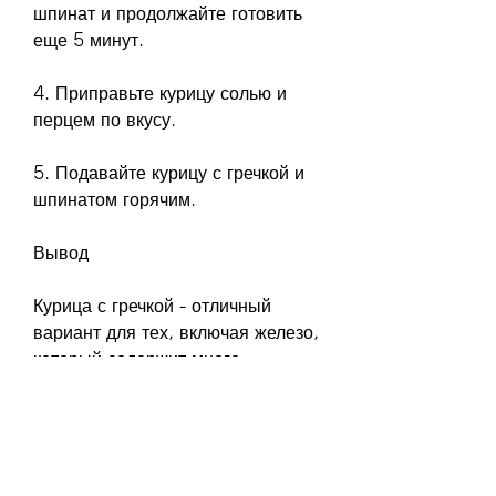
шпинат и продолжайте готовить 
еще 5 минут.
4. Приправьте курицу солью и 
перцем по вкусу.
5. Подавайте курицу с гречкой и 
шпинатом горячим.
Вывод
Курица с гречкой - отличный 
вариант для тех, включая железо, 
который содержит много 
полезных веществ. Она богата 
клетчаткой, гречка удерживает 
уровень сахара в крови на 
стабильном уровне,Похудеть 
куриная грудка гречка