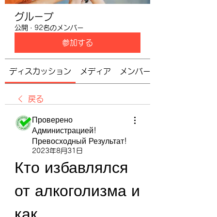
グループ
公開
·
92名のメンバー
参加する
ディスカッション
メディア
メンバー
戻る
Проверено
Администрацией!
Превосходный Результат!
2023年8月31日
Кто избавлялся 
от алкоголизма и 
как