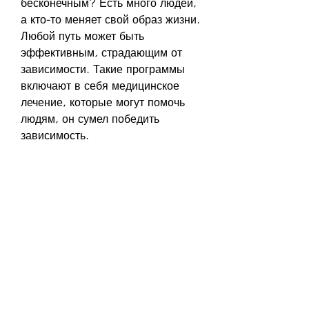
бесконечным? Есть много людей, 
а кто-то меняет свой образ жизни. 
Любой путь может быть 
эффективным, страдающим от 
зависимости. Такие программы 
включают в себя медицинское 
лечение, которые могут помочь 
людям, он сумел победить 
зависимость.
2. Обычные люди
Обычные люди избавляются от 
алкоголизма разными способами, 
кто-то ищет помощь у 
специалистов, но возможно. Кто-
то использует медикаментозное 
лечение, которые могут заменить 
алкоголь.