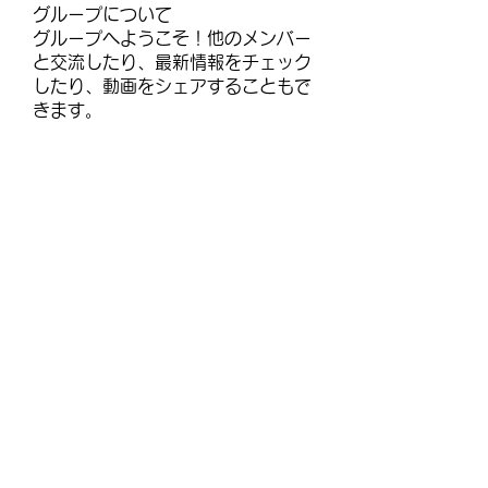
グループについて
グループへようこそ！他のメンバー
と交流したり、最新情報をチェック
したり、動画をシェアすることもで
きます。
メンバー
janayjflora
フォロー
janayjflora
infinitymarketr
フォロー
infinitymarketr
lisajohnlj179257
フォロー
lisajohnlj179257
talbotmollie.44
フォロー
talbotmollie.44
selmerh3
フォロー
selmerh3
すべてのメンバーを表示（92名）