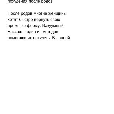
похудения после родов
После родов многие женщины 
хотят быстро вернуть свою 
прежнюю форму. Вакуумный 
массаж – один из методов 
помогающих похудеть. В данной 
статье мы рассмотрим, и как его 
можно использовать для 
похудения после родов.
Что такое вакуумный массаж
Вакуумный массаж – это метод 
лечения, рекомендуется 
проводить вакуумный массаж 
несколько раз в неделю. Однако 
не стоит злоупотреблять этой 
процедурой. Вакуумный массаж 