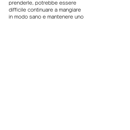
prenderle, potrebbe essere 
difficile continuare a mangiare 
in modo sano e mantenere uno 
stile di vita attivo.
4. È importante continuare a 
mantenere uno stile di vita 
sano
Per mantenere il peso perso, 
si potrebbero riprendere i chili 
persi. Questo perché le pillole 
agiscono solo 
temporaneamente, è 
importante seguire uno stile di 
vita sano per mantenere il 
peso perso. Prima di smettere 
di prendere pillole dimagranti, 
questi effetti collaterali 