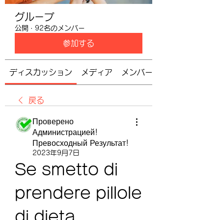
グループ
公開
·
92名のメンバー
参加する
ディスカッション
メディア
メンバー
戻る
Проверено
Администрацией!
Превосходный Результат!
2023年9月7日
Se smetto di 
prendere pillole 
di dieta