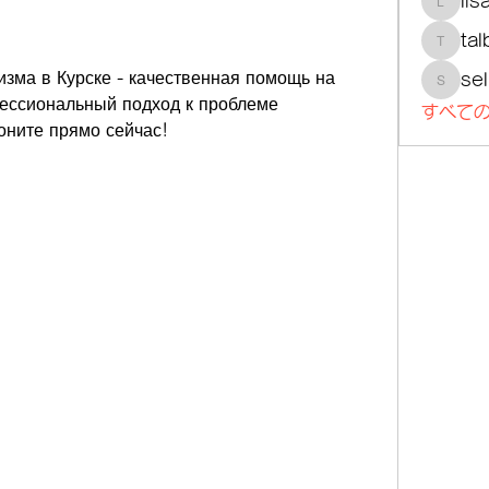
lis
lisajoh
tal
talbotm
изма в Курске - качественная помощь на 
se
selmer
ессиональный подход к проблеме 
すべての
оните прямо сейчас!