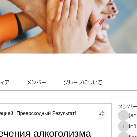
ィア
メンバー
グループについて
メンバ
цией! Превосходный Результат!
jan
janayjf
inf
infinit
ечения алкоголизма 