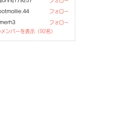
ajohnlj179257
フォロー
nlj179257
botmollie.44
フォロー
ollie.44
lmerh3
フォロー
h3
メンバーを表示（92名）