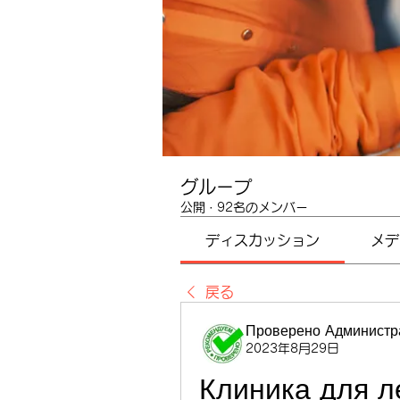
グループ
公開
·
92名のメンバー
ディスカッション
メデ
戻る
Проверено Администра
2023年8月29日
Клиника для л