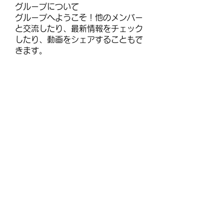
グループについて
グループへようこそ！他のメンバー
と交流したり、最新情報をチェック
したり、動画をシェアすることもで
きます。
メンバー
janayjflora
フォロー
janayjflora
infinitymarketr
フォロー
infinitymarketr
lisajohnlj179257
フォロー
lisajohnlj179257
talbotmollie.44
フォロー
talbotmollie.44
selmerh3
フォロー
selmerh3
すべてのメンバーを表示（92名）