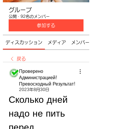
グループ
公開
·
92名のメンバー
参加する
ディスカッション
メディア
メンバー
戻る
Проверено
Администрацией!
Превосходный Результат!
2023年8月30日
Сколько дней 
надо не пить 
перед 