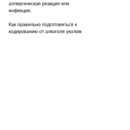
аллергическая реакция или 
инфекция.
Как правильно подготовиться к 
кодированию от алкоголя уколом 
в вену
Перед процедурой кодирования 
уколом в вену необходимо 
проконсультироваться с врачом и 
получить подробные 
рекомендации по подготовке. 
Кроме того, врачи рекомендуют 
отказаться от употребления 
алкоголя за несколько дней до 
процедуры.
Сроки отказа от употребления 
алкоголя перед кодированием 