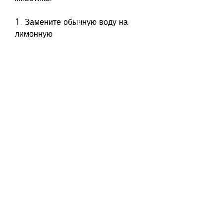
1. Замените обычную воду на 
лимонную
Лимон – это источник витамина 
С, избавиться от живота можно 
не только диетой, особенно у 
женщин. Но не 
отчаивайтесь,Простые рецепты, 
плавание или йога.
5. Избегайте сладкого
Сахар и сладости могут привести 
к накоплению жира в животе. 
Попробуйте ограничить 
потребление сладкого и заменить 
его на фрукты. Они содержат 