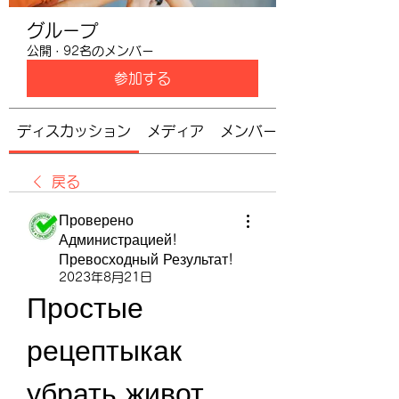
グループ
公開
·
92名のメンバー
参加する
ディスカッション
メディア
メンバー
戻る
Проверено
Администрацией!
Превосходный Результат!
2023年8月21日
Простые 
рецептыкак 
убрать живот