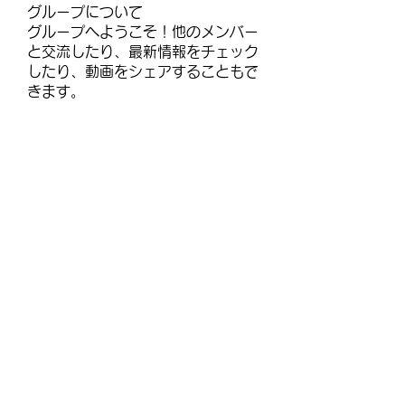
グループについて
グループへようこそ！他のメンバー
と交流したり、最新情報をチェック
したり、動画をシェアすることもで
きます。
メンバー
janayjflora
フォロー
janayjflora
infinitymarketr
フォロー
infinitymarketr
lisajohnlj179257
フォロー
lisajohnlj179257
talbotmollie.44
フォロー
talbotmollie.44
selmerh3
フォロー
selmerh3
すべてのメンバーを表示（92名）