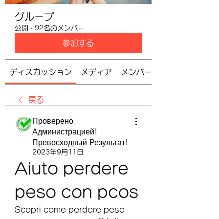
グループ
公開
·
92名のメンバー
参加する
ディスカッション
メディア
メンバー
戻る
Проверено
Администрацией!
Превосходный Результат!
2023年9月11日
Aiuto perdere 
peso con pcos
Scopri come perdere peso 