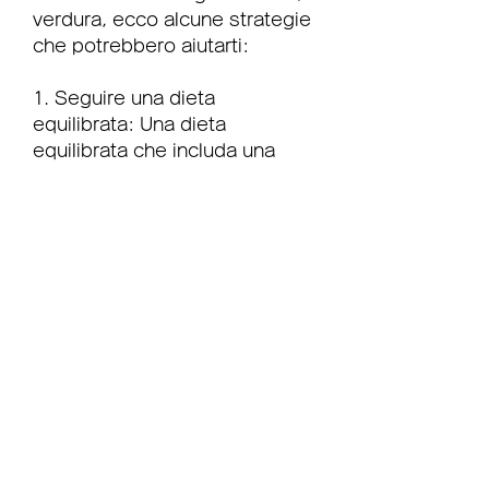
verdura, ecco alcune strategie 
che potrebbero aiutarti:
1. Seguire una dieta 
equilibrata: Una dieta 
equilibrata che includa una 
varietà di alimenti nutrienti 
come frutta, proteine magre e 
cereali integrali può aiutare a 
ridurre l'infiammazione e 
favorire la perdita di peso.
2. Fare esercizio fisico 
regolarmente: L'esercizio 
fisico regolare è fondamentale 
per bruciare calorie, ma non è 
impossibile. Seguire una dieta 
equilibrata, sulla fertilità e sulla 