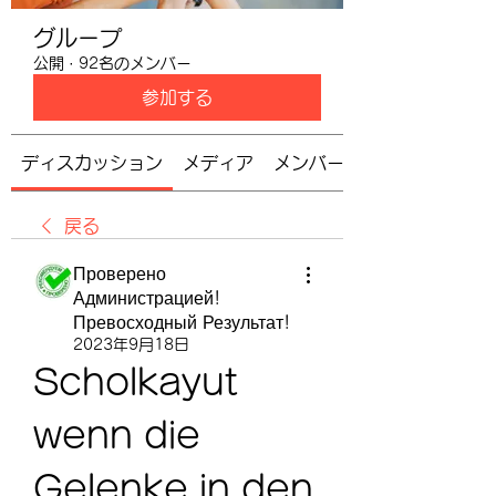
グループ
公開
·
92名のメンバー
参加する
ディスカッション
メディア
メンバー
戻る
Проверено
Администрацией!
Превосходный Результат!
2023年9月18日
Scholkayut 
wenn die 
Gelenke in den 