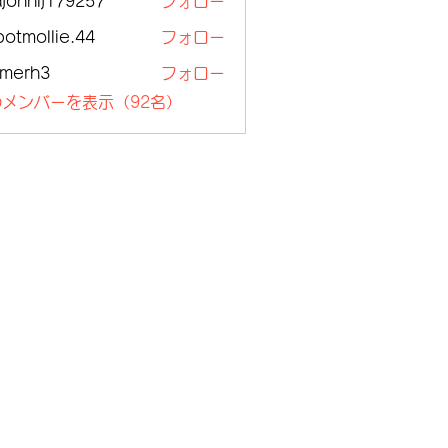
ajohnlj179257
フォロー
nlj179257
botmollie.44
フォロー
ollie.44
lmerh3
フォロー
h3
メンバーを表示（92名）