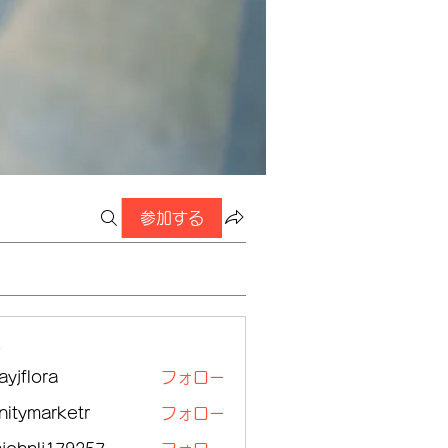
参加する
ー
ayjflora
フォロー
lora
initymarketr
フォロー
ymarketr