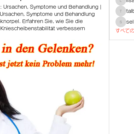
lis
lisajoh
: Ursachen, Symptome und Behandlung | 
tal
ie Ursachen, Symptome und Behandlung 
talbotm
orpel. Erfahren Sie, wie Sie die 
se
selmer
Kniescheibenstabilität verbessern 
すべての