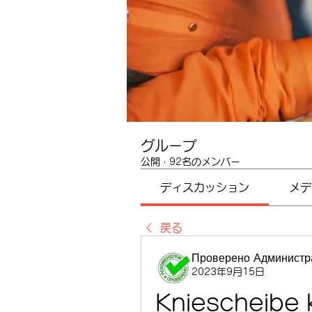
グループ
公開
·
92名のメンバー
ディスカッション
メデ
戻る
Проверено Администра
2023年9月15日
Kniescheibe 