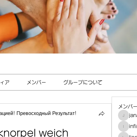
ィア
メンバー
グループについて
メンバ
цией! Превосходный Результат!
jan
janayjf
inf
infinit
knorpel weich