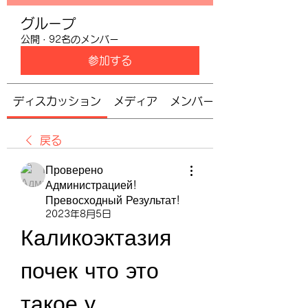
グループ
公開
·
92名のメンバー
参加する
ディスカッション
メディア
メンバー
戻る
Проверено
Администрацией!
Превосходный Результат!
2023年8月5日
Каликоэктазия 
почек что это 
такое у 