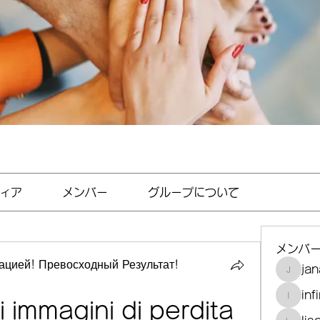
ィア
メンバー
グループについて
メンバ
цией! Превосходный Результат!
jan
janayjf
inf
infinit
 immagini di perdita 