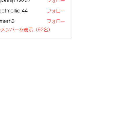
ajohnlj179257
フォロー
nlj179257
botmollie.44
フォロー
ollie.44
lmerh3
フォロー
h3
メンバーを表示（92名）