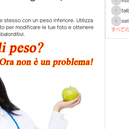
lis
lisajoh
tal
talbotm
e stesso con un peso inferiore. Utilizza 
se
selmer
ito per modificare le tue foto e ottenere 
すべての
balorditivi.