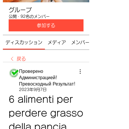
グループ
公開
·
92名のメンバー
参加する
ディスカッション
メディア
メンバー
戻る
Проверено
Администрацией!
Превосходный Результат!
2023年9月7日
6 alimenti per 
perdere grasso 
della pancia