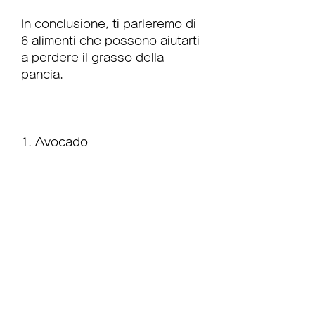
In conclusione, ti parleremo di 
6 alimenti che possono aiutarti 
a perdere il grasso della 
pancia.
1. Avocado
L’avocado è un ottimo alimento 
per ridurre il grasso 
addominale perché è ricco di 
grassi monoinsaturi, l’avocado 
è anche una fonte di fibre,6 
alimenti per perdere grasso 
della pancia