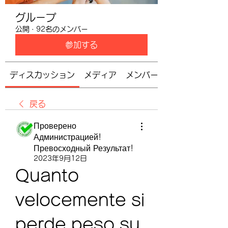
グループ
公開
·
92名のメンバー
参加する
ディスカッション
メディア
メンバー
戻る
Проверено
Администрацией!
Превосходный Результат!
2023年9月12日
Quanto 
velocemente si 
perde peso su 