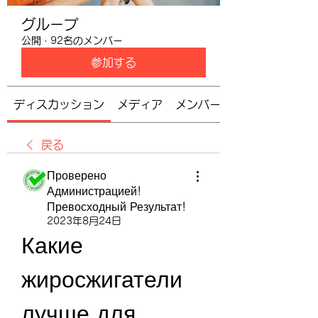
グループ
公開
·
92名のメンバー
参加する
ディスカッション
メディア
メンバー
戻る
Проверено
Администрацией!
Превосходный Результат!
2023年8月24日
Какие 
жиросжигатели 
лучше для 