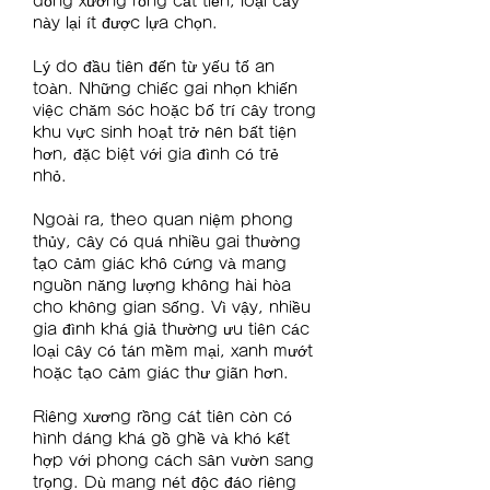
dòng xương rồng cát tiên, loại cây 
này lại ít được lựa chọn.
Lý do đầu tiên đến từ yếu tố an 
toàn. Những chiếc gai nhọn khiến 
việc chăm sóc hoặc bố trí cây trong 
khu vực sinh hoạt trở nên bất tiện 
hơn, đặc biệt với gia đình có trẻ 
nhỏ.
Ngoài ra, theo quan niệm phong 
thủy, cây có quá nhiều gai thường 
tạo cảm giác khô cứng và mang 
nguồn năng lượng không hài hòa 
cho không gian sống. Vì vậy, nhiều 
gia đình khá giả thường ưu tiên các 
loại cây có tán mềm mại, xanh mướt 
hoặc tạo cảm giác thư giãn hơn.
Riêng xương rồng cát tiên còn có 
hình dáng khá gồ ghề và khó kết 
hợp với phong cách sân vườn sang 
trọng. Dù mang nét độc đáo riêng 