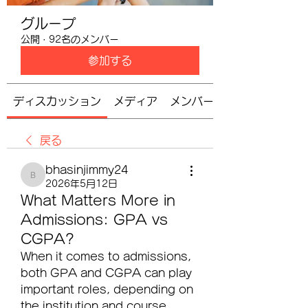
グループ
公開
·
92名のメンバー
参加する
ディスカッション
メディア
メンバー
戻る
bhasinjimmy24
bhasinjimmy24
2026年5月12日
What Matters More in
Admissions: GPA vs
CGPA?
When it comes to admissions, 
both GPA and CGPA can play 
important roles, depending on 
the institution and course 