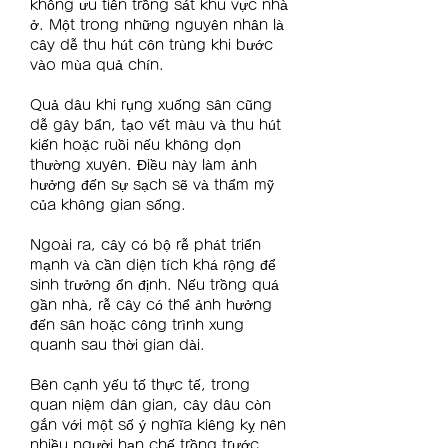
không ưu tiên trồng sát khu vực nhà 
ở. Một trong những nguyên nhân là 
cây dễ thu hút côn trùng khi bước 
vào mùa quả chín.
Quả dâu khi rụng xuống sân cũng 
dễ gây bẩn, tạo vết màu và thu hút 
kiến hoặc ruồi nếu không dọn 
thường xuyên. Điều này làm ảnh 
hưởng đến sự sạch sẽ và thẩm mỹ 
của không gian sống.
Ngoài ra, cây có bộ rễ phát triển 
mạnh và cần diện tích khá rộng để 
sinh trưởng ổn định. Nếu trồng quá 
gần nhà, rễ cây có thể ảnh hưởng 
đến sân hoặc công trình xung 
quanh sau thời gian dài.
Bên cạnh yếu tố thực tế, trong 
quan niệm dân gian, cây dâu còn 
gắn với một số ý nghĩa kiêng kỵ nên 
nhiều người hạn chế trồng trước 