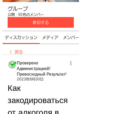
グループ
公開
·
92名のメンバー
参加する
ディスカッション
メディア
メンバー
戻る
Проверено
Администрацией!
Превосходный Результат!
2023年8月30日
Как 
закодироваться 
от алкоголя в 