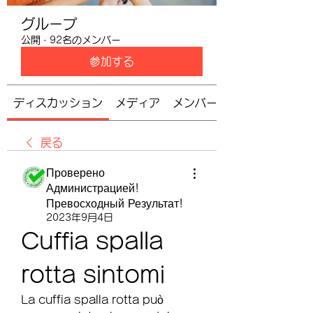
グループ
公開
·
92名のメンバー
参加する
ディスカッション
メディア
メンバー
戻る
Проверено
Администрацией!
Превосходный Результат!
2023年9月4日
Cuffia spalla 
rotta sintomi
La cuffia spalla rotta può 