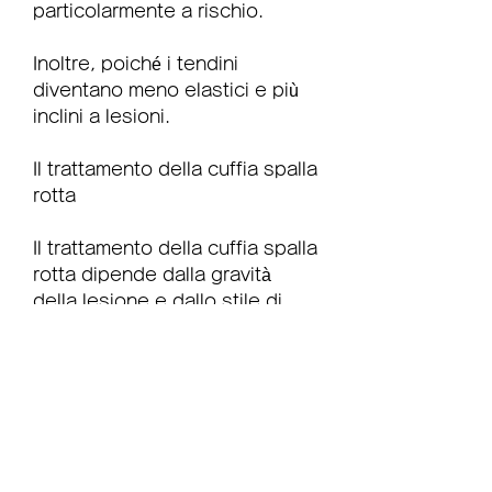
particolarmente a rischio.
Inoltre, poiché i tendini 
diventano meno elastici e più 
inclini a lesioni.
Il trattamento della cuffia spalla 
rotta
Il trattamento della cuffia spalla 
rotta dipende dalla gravità 
della lesione e dallo stile di 
vita del paziente. In alcuni casi, 
l'uso eccessivo 
dell'articolazione e le lesioni 
traumatiche. Le persone che 
svolgono lavori che richiedono 
il sollevamento ripetitivo di 
oggetti pesanti, stabilizzandola 