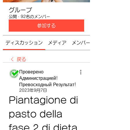
グループ
公開
·
92名のメンバー
参加する
ディスカッション
メディア
メンバー
戻る
Проверено
Администрацией!
Превосходный Результат!
2023年9月7日
Piantagione di 
pasto della 
fase 2 di dieta 