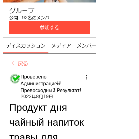
グループ
公開
·
92名のメンバー
参加する
ディスカッション
メディア
メンバー
戻る
Проверено
Администрацией!
Превосходный Результат!
2023年8月19日
Продукт дня 
чайный напиток 
травы для 