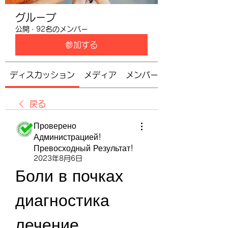
グループ
公開
·
92名のメンバー
参加する
ディスカッション
メディア
メンバー
戻る
Проверено
Администрацией!
Превосходный Результат!
2023年8月6日
Боли в почках 
диагностика 
лечение