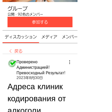
グループ
公開
·
92名のメンバー
参加する
ディスカッション
メディア
メンバー
戻る
Проверено
Администрацией!
Превосходный Результат!
2023年8月30日
Адреса клиник 
кодирования от 
алкоголи