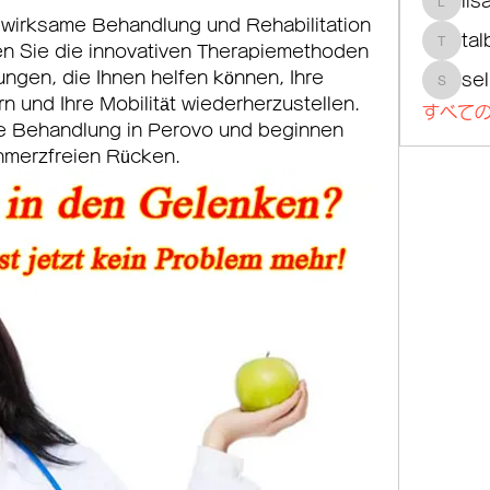
lis
lisajoh
 wirksame Behandlung und Rehabilitation 
tal
n Sie die innovativen Therapiemethoden 
talbotm
ngen, die Ihnen helfen können, Ihre 
se
selmer
 und Ihre Mobilität wiederherzustellen. 
すべての
e Behandlung in Perovo und beginnen 
hmerzfreien Rücken.