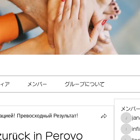
ィア
メンバー
グループについて
メンバ
цией! Превосходный Результат!
jan
janayjf
inf
infinit
urück in Perovo