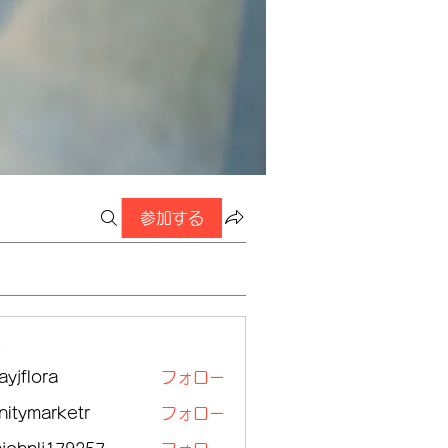
参加する
ー
ayjflora
フォロー
lora
initymarketr
フォロー
ymarketr