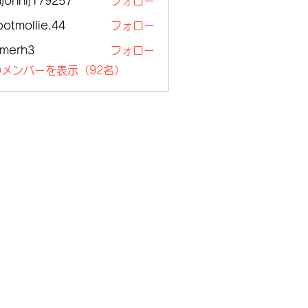
ajohnlj179257
フォロー
nlj179257
botmollie.44
フォロー
ollie.44
lmerh3
フォロー
h3
メンバーを表示（92名）