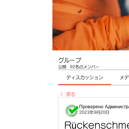
グループ
公開
·
92名のメンバー
ディスカッション
メデ
戻る
Проверено Администра
2023年9月20日
Rückenschme