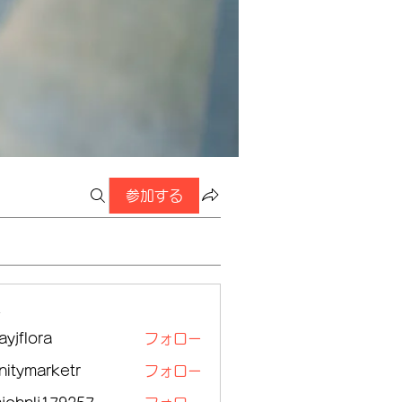
参加する
ー
ayjflora
フォロー
lora
initymarketr
フォロー
ymarketr