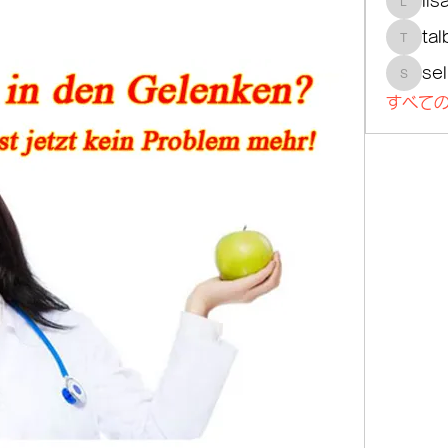
lis
lisajoh
tal
talbotm
se
selmer
すべての