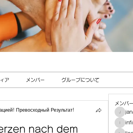
ィア
メンバー
グループについて
メンバ
цией! Превосходный Результат!
jan
janayjf
inf
infinit
rzen nach dem 