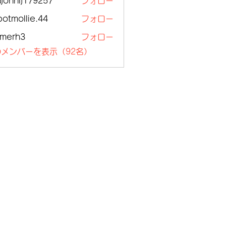
ajohnlj179257
フォロー
nlj179257
botmollie.44
フォロー
ollie.44
lmerh3
フォロー
h3
メンバーを表示（92名）