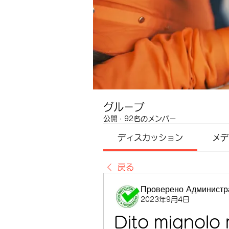
グループ
公開
·
92名のメンバー
ディスカッション
メデ
戻る
Проверено Администра
2023年9月4日
Dito mignolo 