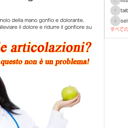
lis
lisajoh
tal
talbotm
nolo della mano gonfio e dolorante, 
se
selmer
lleviare il dolore e ridurre il gonfiore su 
すべての