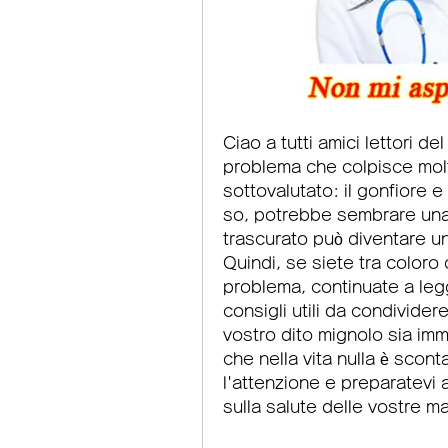
Ciao a tutti amici lettori de
problema che colpisce mol
sottovalutato: il gonfiore e
so, potrebbe sembrare una 
trascurato può diventare un 
Quindi, se siete tra coloro
problema, continuate a legg
consigli utili da condivider
vostro dito mignolo sia im
che nella vita nulla è sconta
l'attenzione e preparatevi 
sulla salute delle vostre ma