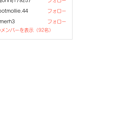
ajohnlj179257
フォロー
nlj179257
botmollie.44
フォロー
ollie.44
lmerh3
フォロー
h3
メンバーを表示（92名）