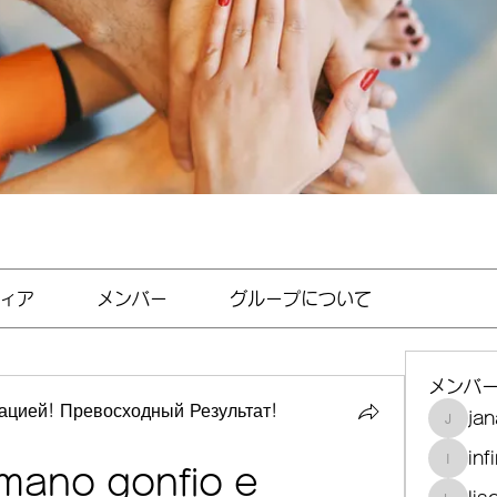
ィア
メンバー
グループについて
メンバ
цией! Превосходный Результат!
jan
janayjf
inf
infinit
mano gonfio e 