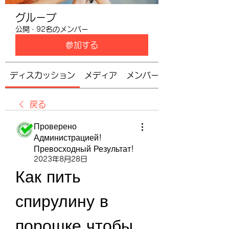
グループ
公開
·
92名のメンバー
参加する
ディスカッション
メディア
メンバー
戻る
Проверено
Администрацией!
Превосходный Результат!
2023年8月28日
Как пить 
спирулину в 
порошке чтобы 