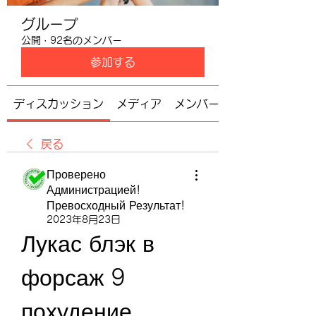
グループ
公開
·
92名のメンバー
参加する
ディスカッション
メディア
メンバー
戻る
Проверено
Администрацией!
Превосходный Результат!
2023年8月23日
Лукас блэк в 
форсаж 9 
похудение