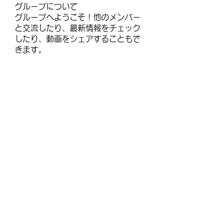
グループについて
グループへようこそ！他のメンバー
と交流したり、最新情報をチェック
したり、動画をシェアすることもで
きます。
メンバー
janayjflora
フォロー
janayjflora
infinitymarketr
フォロー
infinitymarketr
lisajohnlj179257
フォロー
lisajohnlj179257
talbotmollie.44
フォロー
talbotmollie.44
selmerh3
フォロー
selmerh3
すべてのメンバーを表示（92名）