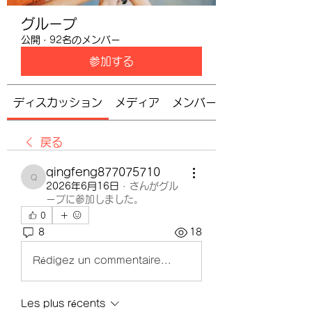
グループ
公開
·
92名のメンバー
参加する
ディスカッション
メディア
メンバー
戻る
qingfeng877075710
qingfeng877075710
2026年6月16日
·
さんがグル
ープに参加しました。
0
8
18
Rédigez un commentaire...
Les plus récents