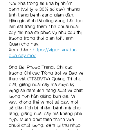
"Có 2ha trong số 6ha bị nhiễm 
bệnh (với tỷ lệ 30% số cây) nhưng 
tình trạng bệnh đang giảm dần. 
Hiện gia đình tôi cũng đang tiếp tục 
làm đất trồng thêm 1ha chuối nuôi 
cấy mô nữa để phục vụ nhu cầu thị 
trường trong thời gian tới", anh 
Quân cho hay.
Xem thêm: 
https://vigen.vn/dua-
dua-cay-mo/
Ông Bùi Phước Trang, Chi cục 
trưởng Chi cục Trồng trọt và Bảo vệ 
thực vật (TT&BVTV) Quảng Trị cho 
biết, giống nuôi cấy mô được kỳ 
vọng sẽ đem đến năng suất và chất 
lượng hơn hẳn giống bản địa. Vì 
vậy, không thể vì một số cây, một 
số diện tích bị nhiễm bệnh mà cho 
rằng, giống nuôi cấy mô không phù 
hợp. Muốn phát triển thành vựa 
chuối chất lượng, đem lại thu nhập 