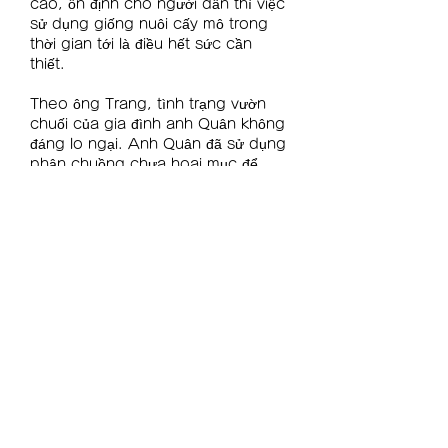
cao, ổn định cho người dân thì việc 
sử dụng giống nuôi cấy mô trong 
thời gian tới là điều hết sức cần 
thiết.
Theo ông Trang, tình trạng vườn 
chuối của gia đình anh Quân không 
đáng lo ngại. Anh Quân đã sử dụng 
phân chuồng chưa hoai mục để 
trồng cây. Quá trình phân hủy của 
phân chuồng tạo ra khí H2S khiến 
cây bị ngộ độc, thối rễ. Các vi 
khuẩn có cơ hội tấn công khiến cây 
chuối bị vàng lá, héo thân dẫn đến 
chết.
"Sau khi kiểm tra thì ngành bảo vệ 
thực vật đã hướng dẫn anh Quân 
phương pháp xử lý, điều trị bệnh 
cho cây chuối. 
https://vigen.vn/
 Về 
cơ bản, sau khi vượt qua giai đoạn 
này thì cây chuối mật mốc nuôi cấy 
mô sẽ sinh trưởng và phát triển tốt", 
ông Trang cho hay.