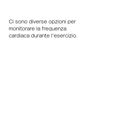
Ci sono diverse opzioni per 
monitorare la frequenza 
cardiaca durante l'esercizio. 
Uno dei metodi più semplici è 
quello di contare il proprio 
polso o utilizzare un 
cardiofrequenzimetro. Questi 
ultimi sono dispositivi 
indossabili che possono 
registrare la frequenza 
cardiaca in tempo reale. Alcuni 
modelli possono persino 
registrare altri dati come la 
distanza percorsa e il tempo 
trascorso.