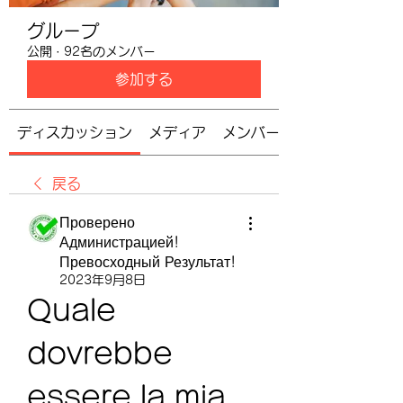
グループ
公開
·
92名のメンバー
参加する
ディスカッション
メディア
メンバー
戻る
Проверено
Администрацией!
Превосходный Результат!
2023年9月8日
Quale 
dovrebbe 
essere la mia 